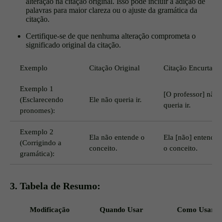
alteração na citação original. Isso pode incluir a adição de
palavras para maior clareza ou o ajuste da gramática da
citação.
Certifique-se de que nenhuma alteração comprometa o
significado original da citação.
Exemplo
Citação Original
Citação Encurtada
Exemplo 1
[O professor] não
(Esclarecendo
Ele não queria ir.
queria ir.
pronomes):
Exemplo 2
Ela não entende o
Ela [não] entende
(Corrigindo a
conceito.
o conceito.
gramática):
3. Tabela de Resumo:
Modificação
Quando Usar
Como Usar