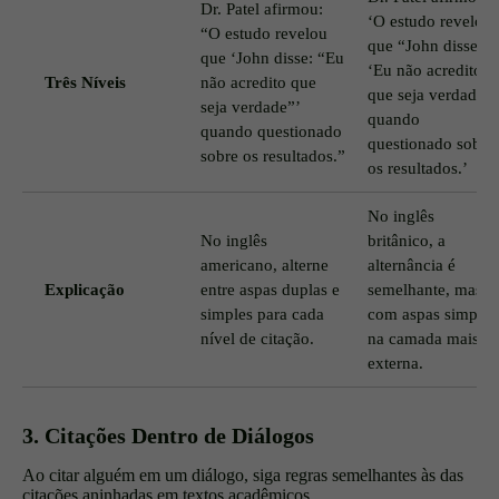
Dr. Patel afirmou:
‘O estudo revelou
“O estudo revelou
que “John disse:
que ‘John disse: “Eu
‘Eu não acredito
Três Níveis
não acredito que
que seja verdade’”
seja verdade”’
quando
quando questionado
questionado sobre
sobre os resultados.”
os resultados.’
No inglês
No inglês
britânico, a
americano, alterne
alternância é
Explicação
entre aspas duplas e
semelhante, mas
simples para cada
com aspas simples
nível de citação.
na camada mais
externa.
3. Citações Dentro de Diálogos
Ao citar alguém em um diálogo, siga regras semelhantes às das
citações aninhadas em textos acadêmicos.