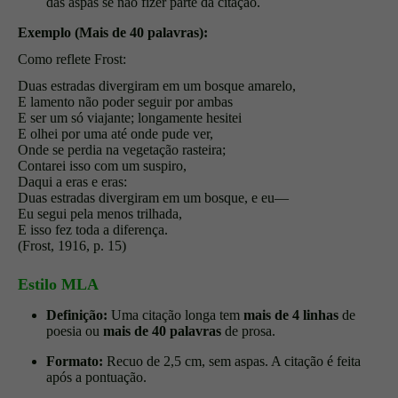
das aspas se não fizer parte da citação.
Exemplo (Mais de 40 palavras):
Como reflete Frost:
Duas estradas divergiram em um bosque amarelo,
E lamento não poder seguir por ambas
E ser um só viajante; longamente hesitei
E olhei por uma até onde pude ver,
Onde se perdia na vegetação rasteira;
Contarei isso com um suspiro,
Daqui a eras e eras:
Duas estradas divergiram em um bosque, e eu—
Eu segui pela menos trilhada,
E isso fez toda a diferença.
(Frost, 1916, p. 15)
Estilo MLA
Definição:
Uma citação longa tem
mais de 4 linhas
de
poesia ou
mais de 40 palavras
de prosa.
Formato:
Recuo de 2,5 cm, sem aspas. A citação é feita
após a pontuação.