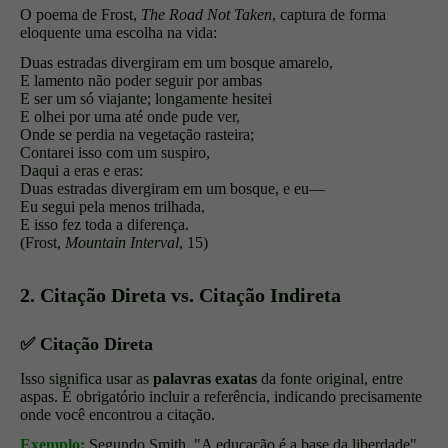
O poema de Frost,
The Road Not Taken
, captura de forma
eloquente uma escolha na vida:
Duas estradas divergiram em um bosque amarelo,
E lamento não poder seguir por ambas
E ser um só viajante; longamente hesitei
E olhei por uma até onde pude ver,
Onde se perdia na vegetação rasteira;
Contarei isso com um suspiro,
Daqui a eras e eras:
Duas estradas divergiram em um bosque, e eu—
Eu segui pela menos trilhada,
E isso fez toda a diferença.
(Frost,
Mountain Interval
, 15)
2. Citação Direta vs. Citação Indireta
✅
Citação Direta
Isso significa usar as
palavras exatas
da fonte original, entre
aspas. É obrigatório incluir a referência, indicando precisamente
onde você encontrou a citação.
Exemplo:
Segundo Smith, "A educação é a base da liberdade"