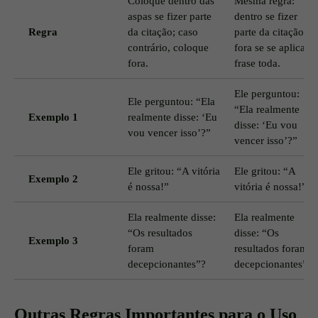
Coloque dentro das
Mesma regra:
aspas se fizer parte
dentro se fizer
Regra
da citação; caso
parte da citação;
contrário, coloque
fora se se aplicar à
fora.
frase toda.
Ele perguntou:
Ele perguntou: “Ela
“Ela realmente
Exemplo 1
realmente disse: ‘Eu
disse: ‘Eu vou
vou vencer isso’?”
vencer isso’?”
Ele gritou: “A vitória
Ele gritou: “A
Exemplo 2
é nossa!”
vitória é nossa!”
Ela realmente disse:
Ela realmente
“Os resultados
disse: “Os
Exemplo 3
foram
resultados foram
decepcionantes”?
decepcionantes”?
Outras Regras Importantes para o Uso