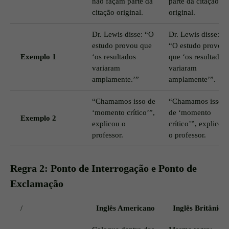
não façam parte da
parte da citação
citação original.
original.
Dr. Lewis disse: “O
Dr. Lewis disse:
estudo provou que
“O estudo provou
Exemplo 1
‘os resultados
que ‘os resultados
variaram
variaram
amplamente.’”
amplamente’”.
“Chamamos isso de
“Chamamos isso
‘momento crítico’”,
de ‘momento
Exemplo 2
explicou o
crítico’”, explicou
professor.
o professor.
Regra 2: Ponto de Interrogação e Ponto de
Exclamação
/
Inglês Americano
Inglês Britânico