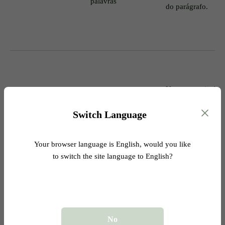
palavras
do parágrafo.
Use aspas e inclua
Menos de 40
APA
autor, o ano e o
palavras
número da página.
Switch Language
Your browser language is English, would you like
to switch the site language to English?
Use aspas e cite o
MLA
Menos de 4 linhas
autor e a
linha/página.
No