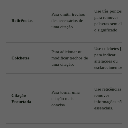
Use três pontos (
Para omitir trechos
para remover
Reticências
desnecessários de
palavras sem altera
uma citação.
o significado.
Use colchetes [ ]
Para adicionar ou
para indicar
Colchetes
modificar trechos de
alterações ou
uma citação.
esclarecimentos.
Use reticências pa
Para tornar uma
Citação
remover
citação mais
Encurtada
informações não
concisa.
essenciais.