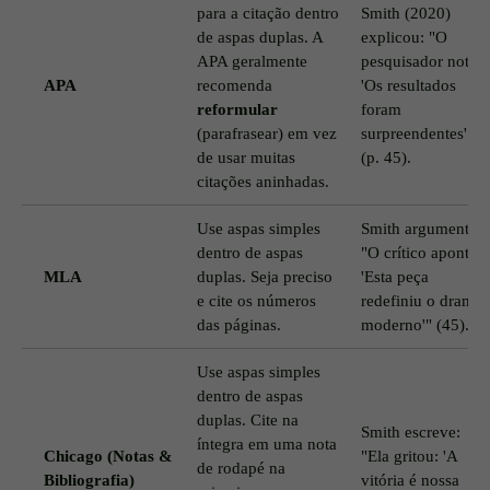
para a citação dentro
Smith (2020)
de aspas duplas. A
explicou: "O
APA geralmente
pesquisador notou
APA
recomenda
'Os resultados
reformular
foram
(parafrasear) em vez
surpreendentes'"
de usar muitas
(p. 45).
citações aninhadas.
Use aspas simples
Smith argumenta:
dentro de aspas
"O crítico apontou
MLA
duplas. Seja preciso
'Esta peça
e cite os números
redefiniu o drama
das páginas.
moderno'" (45).
Use aspas simples
dentro de aspas
duplas. Cite na
Smith escreve:
íntegra em uma nota
Chicago (Notas &
"Ela gritou: 'A
de rodapé na
Bibliografia)
vitória é nossa