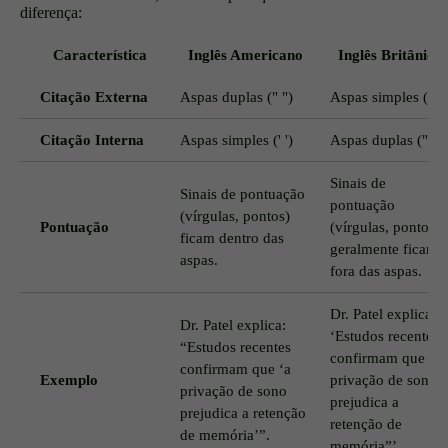
diferença:
Característica
Inglês Americano
Inglês Britânico
Citação Externa
Aspas duplas (" ")
Aspas simples (' ')
Citação Interna
Aspas simples (' ')
Aspas duplas (" ")
Sinais de
Sinais de pontuação
pontuação
(vírgulas, pontos)
Pontuação
(vírgulas, pontos)
ficam dentro das
geralmente ficam
aspas.
fora das aspas.
Dr. Patel explica:
Dr. Patel explica:
‘Estudos recentes
“Estudos recentes
confirmam que “a
confirmam que ‘a
Exemplo
privação de sono
privação de sono
prejudica a
prejudica a retenção
retenção de
de memória’”.
memória”’.