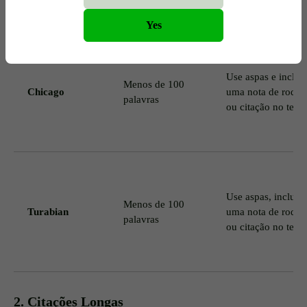
Yes
Use aspas e inclua
Menos de 100
Chicago
uma nota de rodap
palavras
ou citação no texto
Use aspas, incluin
Menos de 100
Turabian
uma nota de rodap
palavras
ou citação no texto
2. Citações Longas