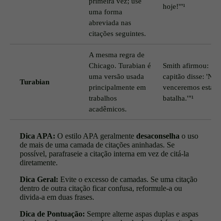
primeira vez; use
hoje!'"¹
uma forma
abreviada nas
citações seguintes.
A mesma regra de
Chicago. Turabian é
Smith afirmou: "O
uma versão usada
capitão disse: 'Nós
Turabian
principalmente em
venceremos esta
trabalhos
batalha.'"¹
acadêmicos.
Dica APA:
O estilo APA geralmente
desaconselha
o uso
de mais de uma camada de citações aninhadas. Se
possível, parafraseie a citação interna em vez de citá-la
diretamente.
Dica Geral:
Evite o excesso de camadas. Se uma citação
dentro de outra citação ficar confusa, reformule-a ou
divida-a em duas frases.
Dica de Pontuação:
Sempre alterne aspas duplas e aspas