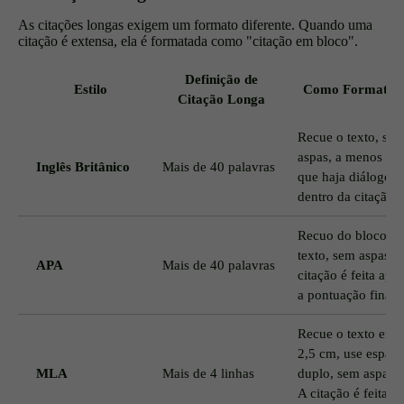
As citações longas exigem um formato diferente. Quando uma
citação é extensa, ela é formatada como "citação em bloco".
Definição de
Estilo
Como Formatar
Citação Longa
Recue o texto, se
aspas, a menos
Inglês Britânico
Mais de 40 palavras
que haja diálogo
dentro da citação.
Recuo do bloco de
texto, sem aspas. 
APA
Mais de 40 palavras
citação é feita apó
a pontuação final.
Recue o texto em
2,5 cm, use espaç
MLA
Mais de 4 linhas
duplo, sem aspas.
A citação é feita