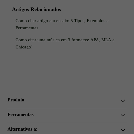
Artigos Relacionados
Como citar artigo em ensaio: 5 Tipos, Exemplos e
Ferramentas
Como citar uma música em 3 formatos: APA, MLA e
Chicago!
Produto
WriterGPT
Ferramentas
Humanizador
Chat IA
Redutor de Ensaios
Alternativas a:
Tradução por IA