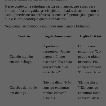
Nesse contexto, a estrutura básica permanece: use aspas para
indicar a fala e organize as citações aninhadas de acordo com o
estilo (americano ou britânico). Atente-se à pontuação e garanta
que o leitor identifique quem está falando.
Veja como isso funciona em inglês americano e britânico:
Cenário
Inglês Americano
Inglês Britânico
O professor
O professor
perguntou: "Quem
perguntou: 'Quem
Citando alguém
pegou o último
pegou o último
em um diálogo
biscoito?" Ela então
biscoito?' Ela
acrescentou: "Foi
então acrescentou:
você, Jane?"
'Foi você, Jane?'
"Ele me disse: 'Não
'Ele me disse:
Citações dentro de
consigo encontrar
"Não consigo
um diálogo
minhas chaves'",
encontrar minhas
disse ela.
chaves",' disse ela.