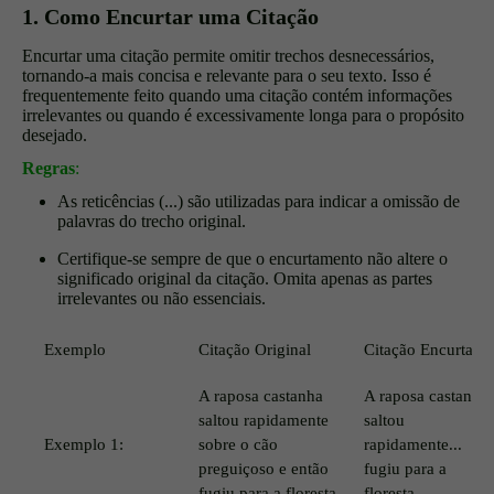
1. Como Encurtar uma Citação
Encurtar uma citação permite omitir trechos desnecessários,
tornando-a mais concisa e relevante para o seu texto. Isso é
frequentemente feito quando uma citação contém informações
irrelevantes ou quando é excessivamente longa para o propósito
desejado.
Regras
:
As reticências (...) são utilizadas para indicar a omissão de
palavras do trecho original.
Certifique-se sempre de que o encurtamento não altere o
significado original da citação. Omita apenas as partes
irrelevantes ou não essenciais.
Exemplo
Citação Original
Citação Encurtada
A raposa castanha
A raposa castanha
saltou rapidamente
saltou
Exemplo 1:
sobre o cão
rapidamente...
preguiçoso e então
fugiu para a
fugiu para a floresta.
floresta.