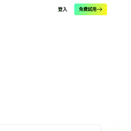
登入
免費試用
。