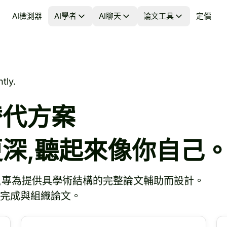
AI檢測器
AI學者
AI聊天
論文工具
定價
tly.
 替代方案
更深,聽起來像你自己
,專為提供具學術結構的完整論文輔助而設計。
動完成與組織論文。