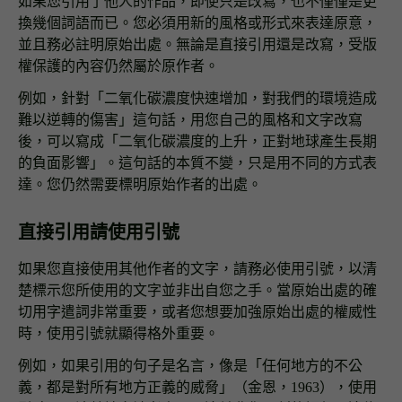
如果您引用了他人的作品，即使只是改寫，也不僅僅是更
換幾個詞語而已。您必須用新的風格或形式來表達原意，
並且務必註明原始出處。無論是直接引用還是改寫，受版
權保護的內容仍然屬於原作者。
例如，針對「二氧化碳濃度快速增加，對我們的環境造成
難以逆轉的傷害」這句話，用您自己的風格和文字改寫
後，可以寫成「二氧化碳濃度的上升，正對地球產生長期
的負面影響」。這句話的本質不變，只是用不同的方式表
達。您仍然需要標明原始作者的出處。
直接引用請使用引號
如果您直接使用其他作者的文字，請務必使用引號，以清
楚標示您所使用的文字並非出自您之手。當原始出處的確
切用字遣詞非常重要，或者您想要加強原始出處的權威性
時，使用引號就顯得格外重要。
例如，如果引用的句子是名言，像是「任何地方的不公
義，都是對所有地方正義的威脅」（金恩，1963），使用