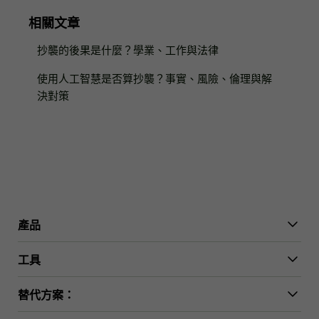
相關文章
抄襲的後果是什麼？學業、工作與法律
使用人工智慧是否算抄襲？事實、風險、倫理與解
決對策
產品
WriterGPT
工具
人性化工具
AI聊天
論文縮短器
替代方案：
AI翻譯
簡化工具
HIX.AI Bypass