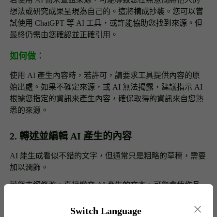
想法或研究成果呈現為自己的。這將構成抄襲。您可以嘗
試使用 ChatGPT 等 AI 工具，或許能協助您找到來源。但
最終仍需由您確認並正確引用。
如何做：
使用 AI 產生內容時，若許可，請要求工具提供內容的原
始出處。如果不確定來源，或 AI 無法揭露，建議指示 AI
根據您指定的資訊來產生內容，確保取得的資訊來自您熟
悉的來源。
2. 轉述並編輯 AI 產生的內容
AI 能生成看似不錯的文字，但通常只是粗略的草稿，需要
加以潤飾。
若您未經修改，直接繳交 AI 產生的文本，可能會使作品
失去您的個人風格，且無法完全代表您的原創。AI 產生的
部分詞句可能與常見用語雷同，因此您有責任改寫成更適
Switch Language