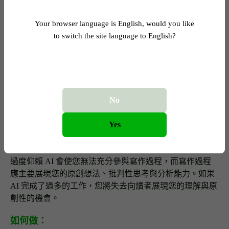
合讀者的語氣。
Your browser language is English, would you like
如何做：
to switch the site language to English?
舉例來說，您可以先閱讀 AI 產生的文本，然後用自己的
話重新撰寫。嘗試調整句子的順序或用字遣詞，並加入個
人見解或想法，使內容真正屬於您。如此一來，有助於您
發展出獨特的寫作風格，展現個人特色。
No
同時，請確保最終作品的風格與您平時的寫作習慣一致，
尤其是在撰寫作業時，避免顯得突兀。
Yes
3. 以負責任的態度使用 AI
過度仰賴 AI 會使您無法充分參與寫作過程，而寫作過程
應主要展現您的原創想法、批判性思考與分析能力。如果
AI 完成了過多的工作，您將失去向讀者展現您的理解與原
創性的機會。
如何做：