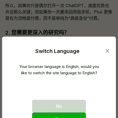
所以，如果你只是偶尔打开一次 ChatGPT，速度优势也
许没那么关键；但如果你一天要来回用很多轮，Plus 更像
是在为流畅度付费，而不是单纯为“高级身份”付费。
2. 您需要更深入的研究吗？
在深度研究、复杂写作或多步骤整理任务里，Plus 的意义
更多体现在“减少你反复修正的次数”。当问题更长、上下
Switch Language
文更多时，模型能否稳住结构、抓住重点，会直接影响后
续编辑成本。不过再强的模型也不能替代事实核查，尤其
Your browser language is English, would you
是涉及时效性信息时依然要自己确认。
like to switch the site language to English?
也就是说，对于一般的文案、社交媒体帖子或日常内容，
免费版本通常足够了。Plus 可以减少编辑和调整的时间，
但无法取代您的判断。即使使用 Plus，我也总是仔细核实
信息，尤其是时效性或技术性信息，它的准确性很高，但
并非绝对可靠。
No
3. 您关心图像生成吗？