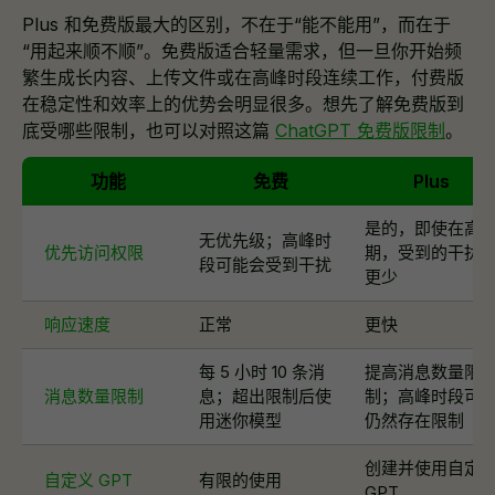
Plus 和免费版最大的区别，不在于“能不能用”，而在于
“用起来顺不顺”。免费版适合轻量需求，但一旦你开始频
繁生成长内容、上传文件或在高峰时段连续工作，付费版
在稳定性和效率上的优势会明显很多。想先了解免费版到
底受哪些限制，也可以对照这篇
ChatGPT 免费版限制
。
功能
免费
Plus
是的，即使在高
无优先级；高峰时
优先访问权限
期，受到的干扰
段可能会受到干扰
更少
响应速度
正常
更快
每 5 小时 10 条消
提高消息数量限
消息数量限制
息；超出限制后使
制；高峰时段可
用迷你模型
仍然存在限制
创建并使用自定
自定义 GPT
有限的使用
GPT