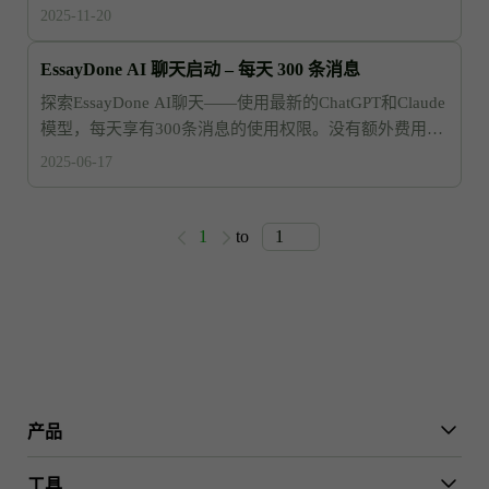
评估，为您提供清晰见解。
2025-11-20
EssayDone AI 聊天启动 – 每天 300 条消息
探索EssayDone AI聊天——使用最新的ChatGPT和Claude
模型，每天享有300条消息的使用权限。没有额外费用就
能体验高质量的回复！
2025-06-17
1
to
产品
WriterGPT
工具