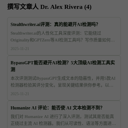
撰写文章人 Dr. Alex Rivera (4)
Stealthwriter.ai评测：真的能避开AI检测吗？
Stealthwriter.ai的人性化工具深度评测：它能绕过
Originality和GPTZero等AI检测工具吗？写作质量如何？
详细报告揭晓答案！
2025-11-21
BypassGPT能否避开AI检测？5大顶级AI检测工具实
测
本次评测测试BypassGPT生成文本的隐蔽性，并用5款AI
检测器检验其评分变化，呈现关键结果供你参考。以便
更好评估其实际表现与适用价值。更全面详解。
2025-11-21
Humanize AI 评论：能否使 AI 文本检测不到？
我们对 Humanize AI 进行了深入评测，测试其是否能真
正绕过主流 AI 检测器。我们从可读性、语法等方面进行