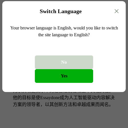
在Essaydone的角色
Switch Language
作为人工智能工程主管，Dr. Rivera负责Essaydone核
心技术的开发和优化。他领导着一支由工程师和研
Your browser language is English, would you like to switch
究人员组成的团队，专注于增强人工智能生成内容
the site language to English?
的人性化特点。在他的指导下，Essaydone的产品确
保了高质量、引人入胜且无缝的文本输出，满足用
户在风格和内容上的多样化需求。
No
个人目标
Yes
Alex致力于推动人工智能在内容创作领域的边界，
力求实现更高水平的语言准确性和上下文相关性。
他的目标是使Essaydone成为人工智能驱动内容解决
方案的领导者，以其创新方法和卓越成果而闻名。