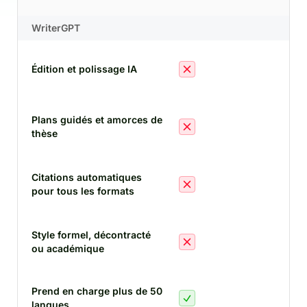
WriterGPT
Édition et polissage IA
et 
Plans guidés et amorces de
thèse
d'e
Citations automatiques
pour tous les formats
cit
Style formel, décontracté
ou académique
ton
Prend en charge plus de 50
langues