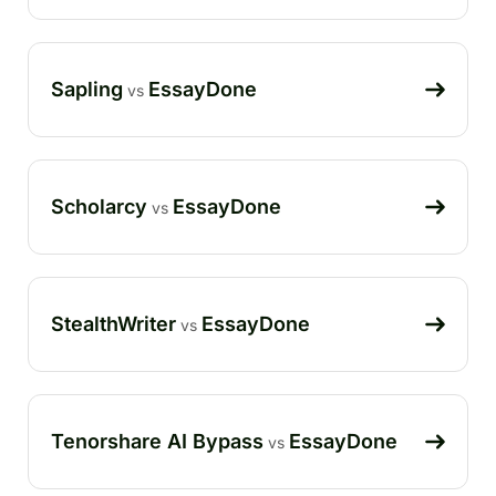
Sapling
EssayDone
vs
Scholarcy
EssayDone
vs
StealthWriter
EssayDone
vs
Tenorshare AI Bypass
EssayDone
vs