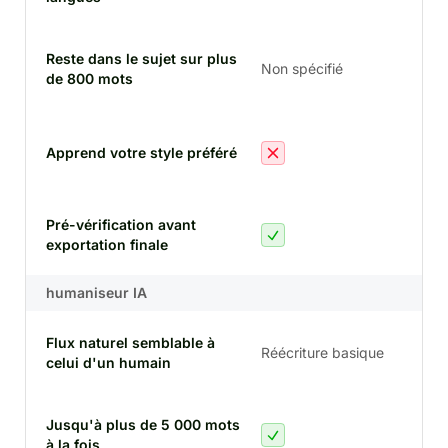
Reste dans le sujet sur plus
Non spécifié
de 800 mots
lon
Apprend votre style préféré
sty
Pré-vérification avant
exportation finale
humaniseur IA
Flux naturel semblable à
Réécriture basique
celui d'un humain
nat
Jusqu'à plus de 5 000 mots
à la fois