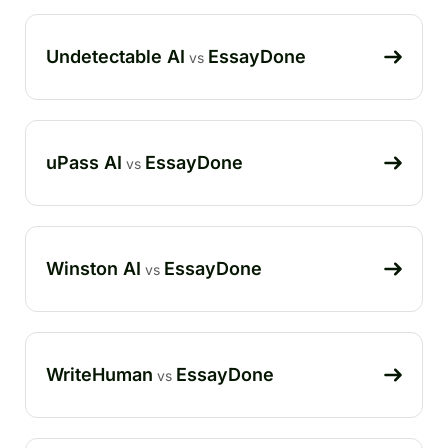
Undetectable AI
EssayDone
vs
uPass AI
EssayDone
vs
Winston AI
EssayDone
vs
WriteHuman
EssayDone
vs