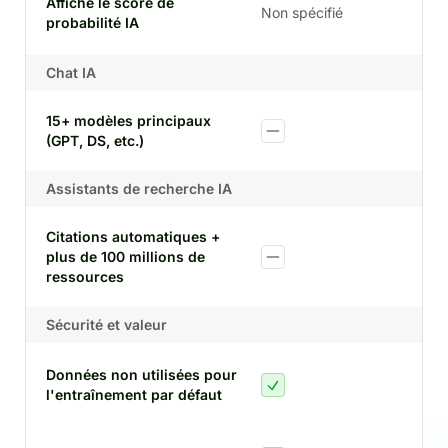
Affiche le score de
Non spécifié
probabilité IA
sco
Chat IA
15+ modèles principaux
(GPT, DS, etc.)
Assistants de recherche IA
Citations automatiques +
plus de 100 millions de
cit
ressources
Sécurité et valeur
Données non utilisées pour
l'entraînement par défaut
déf