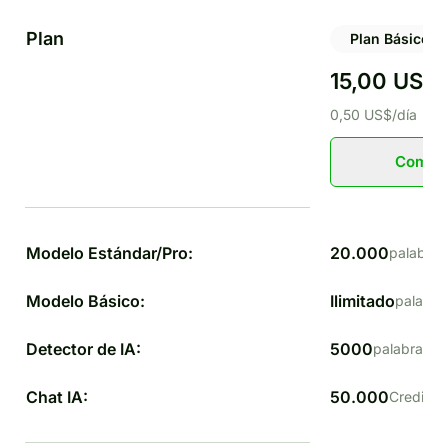
Plan
Plan Básico
15,00 US$
0,50 US$/día
Comen
Modelo Estándar/Pro:
20.000
palabras
Modelo Básico:
Ilimitado
palabra
Detector de IA:
5000
palabras
Chat IA:
50.000
Credits