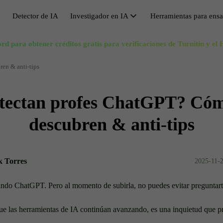
Detector de IA
Investigador en IA
Herramientas para ens
Investigador en IA
rd para obtener créditos gratis para verificaciones de Turnitin y e
Evitar la detección de IA
Búsqueda de Sinónimos
Hum
V
Citas IA
Eludir GPT
Generador de Esquema de Ensayo
Pas
M
en & anti-tips
Solucionador de Matemáticas IA
Eludidor
Impulsor de Longitud de Ensayo
Ree
C
tectan profes ChatGPT? Cóm
Reescritor de ensayos
Acortador de Ensayos
Ree
H
Eliminar la IA
Generador de Títulos de Investigación
Escr
S
descubren & anti-tips
Humanizar IA gratis
Qui
 Torres
2025-11-2
sando ChatGPT. Pero al momento de subirla, no puedes evitar preguntart
ue las herramientas de IA continúan avanzando, es una inquietud que 
.