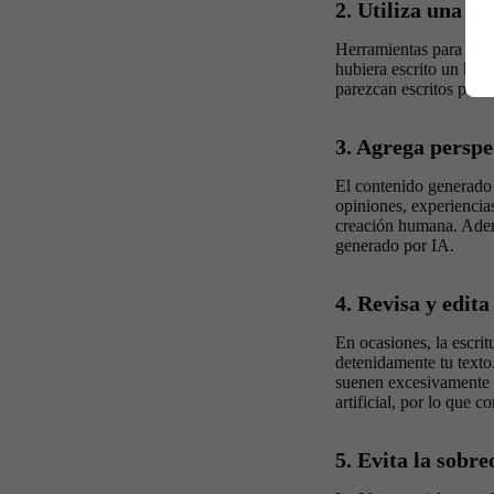
2. Utiliza una h
Herramientas para hu
hubiera escrito un huma
parezcan escritos por
3. Agrega perspe
El contenido generado 
opiniones, experiencia
creación humana. Adem
generado por IA.
4. Revisa y edita
En ocasiones, la escrit
detenidamente tu texto
suenen excesivamente m
artificial, por lo que c
5. Evita la sobr