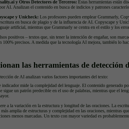
lity.ai y Otros Detectores de Terceros:
Estas herramientas están di
or AI. Analizan el contenido en busca de indicios y patrones característ
yscape y Unicheck:
Los profesores pueden emplear Grammarly, Cop
escritura en busca de plagio y de la influencia de AI. Copyscape y Unic
guaje artificial, mientras que Grammarly se centra en el estilo y los erro
lsos positivos – textos que, sin tener la intención de engañar, son marca
n 100% precisos. A medida que la tecnología AI mejora, también lo ha
onan las herramientas de detección 
ección de AI analizan varios factores importantes del texto:
e indicador mide la complejidad del lenguaje. El contenido generado por
ue sigue un patrón predecible en el uso de palabras, mientras que el le
ayor.
iere a la variación en la estructura y longitud de las oraciones. La escri
más amplia de estructuras y complejidad en las oraciones, mientras que
aciones menos marcadas. Un texto con mayor variedad es probablement