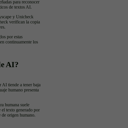
señadas para reconocer
icos de textos AI.
yscape y Unicheck
heck verifican la copia
res.
dos por estas
cen continuamente los
de AI?
 AI tiende a tener baja
nguaje humano presenta
tura humana suele
 el texto generado por
e de origen humano.