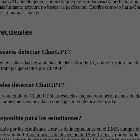
hatGPT, puede generar un texto que parezca demasiado perfecto o puli
 más humano, procura no buscar la perfección. Escribe como lo haría C
s o inconsistencias.
recuentes
fesores detectar ChatGPT?
 en el estilo y las herramientas de detección de IA, como Turnitin, puede
ar trabajos generados por ChatGPT.
uelas detectar ChatGPT?
icar contenido de ChatGPT si las escuelas cuentan con herramientas de d
tuciones bien financiadas o con capacidad técnica avanzada.
isponible para los estudiantes?
lizado por los estudiantes a través de integraciones en el LMS, aunque e
s de similitud.
Los informes de detección de IA en Canvas
, por ejemplo,