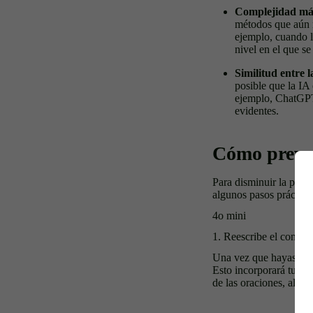
Complejidad más
métodos que aún n
ejemplo, cuando l
nivel en el que s
Similitud entre 
posible que la IA 
ejemplo, ChatGPT)
evidentes.
Cómo preveni
Para disminuir la prob
algunos pasos práctico
4o mini
1. Reescribe el conte
Una vez que hayas escr
Esto incorporará tu est
de las oraciones, al vo