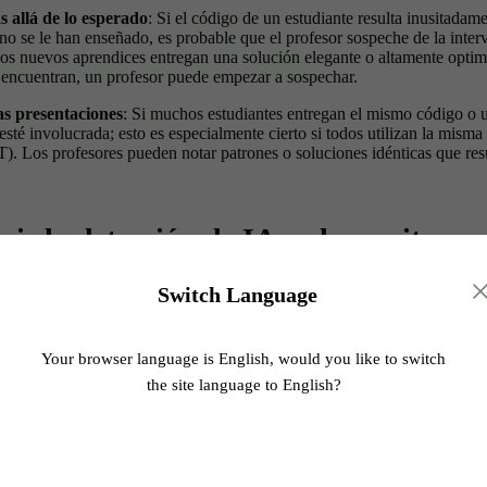
 allá de lo esperado
: Si el código de un estudiante resulta inusitadam
o se le han enseñado, es probable que el profesor sospeche de la inter
os nuevos aprendices entregan una solución elegante o altamente optim
e encuentran, un profesor puede empezar a sospechar.
las presentaciones
: Si muchos estudiantes entregan el mismo código o 
esté involucrada; esto es especialmente cierto si todos utilizan la misma
. Los profesores pueden notar patrones o soluciones idénticas que re
r la detección de IA en la escritura
abilidad de que el contenido generado por IA sea señalado por las univer
Switch Language
s que puedes seguir—esto es distinto de
avoiding plagiarism
.
Your browser language is English, would you like to switch
nido manualmente
the site language to English?
ito usando ChatGPT, reformula algunas partes del texto generado con t
ilo personal y evitará el formato repetitivo habitual de una IA. Presta ate
cabulario y a la idea general para adaptarlo mejor a tu trabajo escrito.