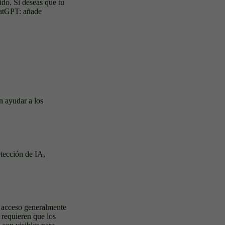
do. Si deseas que tu
hatGPT: añade
n ayudar a los
etección de IA,
l acceso generalmente
 requieren que los