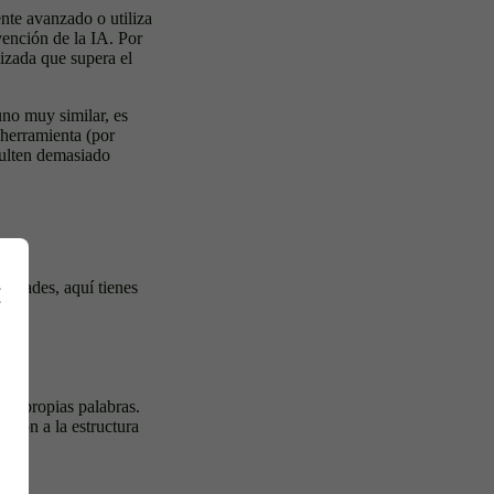
ente avanzado o utiliza
vención de la IA. Por
izada que supera el
uno muy similar, es
 herramienta (por
sulten demasiado
sidades, aquí tienes
us propias palabras.
nción a la estructura