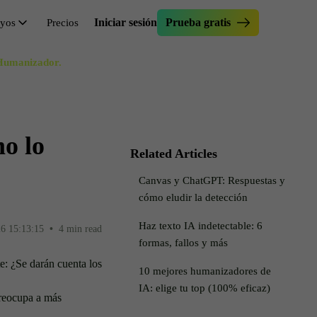
Iniciar sesión
Prueba gratis
ayos
Precios
l Humanizador.
anizar ensayo
erificador de Ensayos
ar Originality.ai
ejorador de Ensayo
scribir texto
reador de Enganches de Ensayo
o lo
scritor de oraciones
erramienta de Parafraseo
Related Articles
itor sigiloso
implificar
Canvas y ChatGPT: Respuestas y
tar la IA de mi texto
cómo eludir la detección
Haz texto IA indetectable: 6
6 15:13:15
•
4 min read
formas, fallos y más
e: ¿Se darán cuenta los
10 mejores humanizadores de
IA: elige tu top (100% eficaz)
preocupa a más