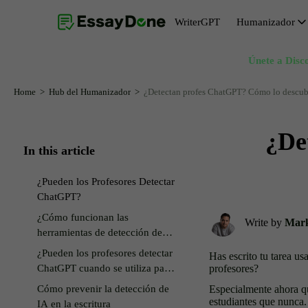
WriterGPT
Humanizador
Únete a Disco
Humanizador
Generador de Temas
Humanizador de IA gratis
Generador de Resúmenes
Home
Hub del Humanizador
¿Detectan profes ChatGPT? Cómo lo descubr
Parafraseador de IA
Generador de Introducción de Ensayo
¿De
Eliminador de IA del texto
Generador de Conclusiones de Ensayo
In this article
Reformulador de IA
Generador de Declaraciones de Tesis
¿Pueden los Profesores Detectar
Reescritor de IA
ChatGPT?
¿Cómo funcionan las
Write by
Mark
herramientas de detección de
AI?
¿Pueden los profesores detectar
Has escrito tu tarea u
ChatGPT cuando se utiliza para
profesores?
codificar?
Cómo prevenir la detección de
Especialmente ahora q
estudiantes que nunca
IA en la escritura