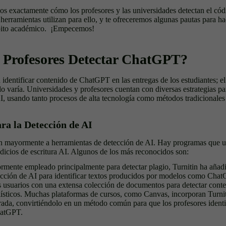
mos exactamente cómo los profesores y las universidades detectan el códi
herramientas utilizan para ello, y te ofreceremos algunas pautas para h
ito académico. ¡Empecemos!
 Profesores Detectar ChatGPT?
 identificar contenido de ChatGPT en las entregas de los estudiantes; e
do varía. Universidades y profesores cuentan con diversas estrategias p
I, usando tanto procesos de alta tecnología como métodos tradicionales 
ra la Detección de AI
n mayormente a herramientas de detección de AI. Hay programas que uti
dicios de escritura AI. Algunos de los más reconocidos son:
rmente empleado principalmente para detectar plagio, Turnitin ha añad
ección de AI para identificar textos producidos por modelos como Cha
os usuarios con una extensa colección de documentos para detectar cont
tilísticos. Muchas plataformas de cursos, como Canvas, incorporan Turn
rada, convirtiéndolo en un método común para que los profesores identi
hatGPT.