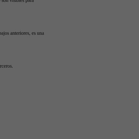
 son visibles para
bajos anteriores, es una
rceros.