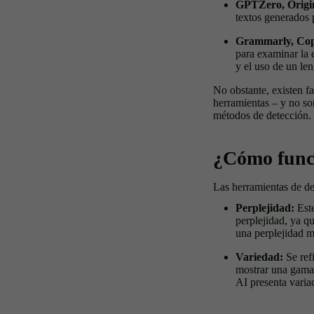
GPTZero, Origina
textos generados p
Grammarly, Cop
para examinar la 
y el uso de un len
No obstante, existen fa
herramientas – y no so
métodos de detección.
¿Cómo funci
Las herramientas de det
Perplejidad:
Est
perplejidad, ya q
una perplejidad m
Variedad:
Se ref
mostrar una gama 
AI presenta vari