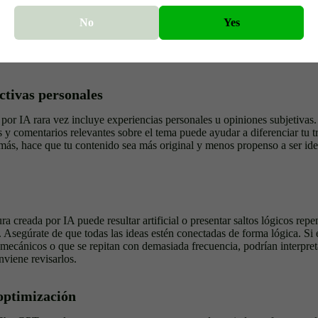
erramienta para humanizar la IA
No
Yes
manizar la IA como
EssayDone
pueden ayudar a que el texto generado p
no. Estas herramientas ajustan el tono, la estructura y la forma de exp
 un redactor humano.
ctivas personales
por IA rara vez incluye experiencias personales u opiniones subjetivas.
s y comentarios relevantes sobre el tema puede ayudar a diferenciar tu 
ás, hace que tu contenido sea más original y menos propenso a ser id
ura creada por IA puede resultar artificial o presentar saltos lógicos repe
. Asegúrate de que todas las ideas estén conectadas de forma lógica. Si
ecánicos o que se repitan con demasiada frecuencia, podrían interpre
onviene revisarlos.
eoptimización