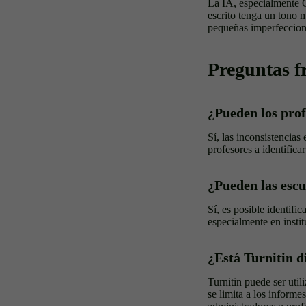
La IA, especialmente C
escrito tenga un tono
pequeñas imperfeccione
Preguntas f
¿Pueden los pro
Sí, las inconsistencias
profesores a identific
¿Pueden las esc
Sí, es posible identif
especialmente en insti
¿Está Turnitin d
Turnitin puede ser uti
se limita a los informe