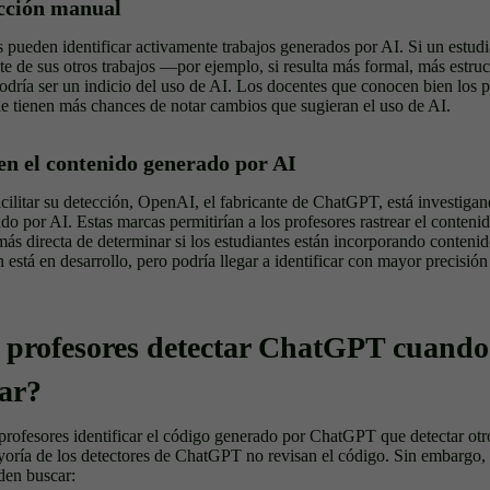
cción manual
 pueden identificar activamente trabajos generados por AI. Si un estudi
te de sus otros trabajos —por ejemplo, si resulta más formal, más estru
dría ser un indicio del uso de AI. Los docentes que conocen bien los pa
e tienen más chances de notar cambios que sugieran el uso de AI.
en el contenido generado por AI
acilitar su detección, OpenAI, el fabricante de ChatGPT, está investiga
do por AI. Estas marcas permitirían a los profesores rastrear el contenid
ás directa de determinar si los estudiantes están incorporando conten
n está en desarrollo, pero podría llegar a identificar con mayor precisión
 profesores detectar ChatGPT cuando s
car?
s profesores identificar el código generado por ChatGPT que detectar otr
yoría de los detectores de ChatGPT no revisan el código. Sin embargo, 
den buscar: