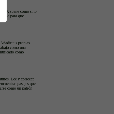
or IA suene como si lo
resarse para que
 Añadir tus propias
trabajo como una
entificado como
ntinos. Lee y correect
 encuentras pasajes que
tarse como un patrón