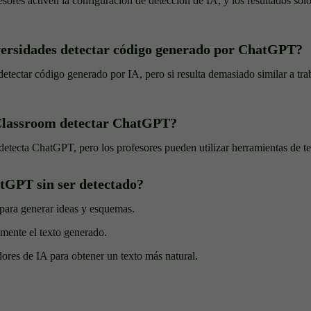
sores activen la configuración de detección de IA, y los resultados solo
versidades detectar código generado por ChatGPT?
detectar código generado por IA, pero si resulta demasiado similar a tra
Classroom detectar ChatGPT?
tecta ChatGPT, pero los profesores pueden utilizar herramientas de te
GPT sin ser detectado?
para generar ideas y esquemas.
mente el texto generado.
ores de IA para obtener un texto más natural.