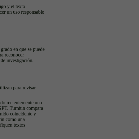
go y el texto
acer un uso responsable
l grado en que se puede
ara reconocer
de investigación.
lizan para revisar
ido recientemente una
tGPT. Turnitin compara
enido coincidente y
itin como una
fiquen textos