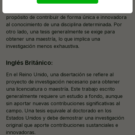
disertación para obtener un doctorado. Su
finalización implica una investigación original con el
propósito de contribuir de forma única e innovadora
al conocimiento de una disciplina determinada. Por
otro lado, una tesis generalmente se exige para
obtener una maestría, lo que implica una
investigación menos exhaustiva.
Inglés Británico:
En el Reino Unido, una disertación se refiere al
proyecto de investigación necesario para obtener
una licenciatura o maestría. Este trabajo escrito
generalmente requiere un estudio a fondo, aunque
sin aportar nuevas contribuciones significativas al
campo. Una tesis equivale al doctorado en los
Estados Unidos y debe demostrar una investigación
original que aporte contribuciones sustanciales e
innovadoras.