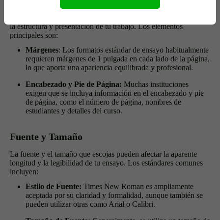
Formato
El
formato del ensayo
incluye varias directrices relacionadas con
la estructura y presentación de tu trabajo. Los elementos
principales son:
Márgenes
: Los formatos estándar de ensayo habitualmente
requieren márgenes de 1 pulgada en cada lado de la página,
lo que aporta una apariencia equilibrada y profesional.
Encabezado y Pie de Página:
Muchas instituciones
exigen que se incluya información en el encabezado y pie
de página, como el número de página, nombres de
estudiantes y detalles del curso.
Fuente y Tamaño
La fuente y el tamaño que escojas pueden afectar la aparente
longitud y la legibilidad de tu ensayo. Los estándares comunes
incluyen:
Estilo de Fuente:
Times New Roman es ampliamente
aceptada por su claridad y formalidad, aunque también se
pueden utilizar otras como Arial o Calibri.