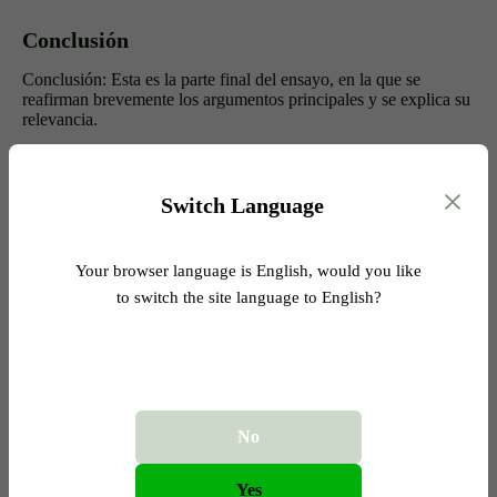
Conclusión
Conclusión: Esta es la parte final del ensayo, en la que se
reafirman brevemente los argumentos principales y se explica su
relevancia.
En la mayoría de los casos, sin importar la extensión —ya sean
ensayos de secundaria o trabajos de pregrado— la conclusión
suele tener un párrafo compacto (un breve
5-10%
del total del
Switch Language
ensayo). Incluso en documentos más extensos, como tesis o
doctorados, la conclusión se mantiene concisa, resumiendo de
forma suficiente los hallazgos y sus implicaciones.
Your browser language is English, would you like
to switch the site language to English?
Factores que influyen en el ensayo
Al
redactar un ensayo
, diversos elementos de formato pueden
afectar significativamente su presentación y legibilidad.
Comprender estos factores ayuda a garantizar que tu ensayo
cumpla con los estándares académicos y comunique eficazmente
No
tus ideas.
Yes