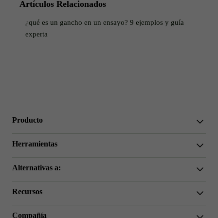
Artículos Relacionados
¿qué es un gancho en un ensayo? 9 ejemplos y guía
experta
Producto
WriterGPT
Herramientas
Humanizador
Chat IA
Acortador de Ensayos
Alternativas a:
Traducción IA
Simplificar
HIX.AI Bypass
Omitir GPTZero
Recursos
Undetectable.ai
Generador de Esquema de Ensayo
WriteHuman
Generador de Declaraciones de Tesis
Guía del Usuario
Stealthwriter.ai
Generador de Introducción de Ensayo
Compañía