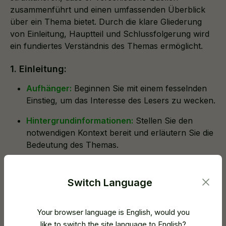
zusammenführt und einen umfassenden Überblick
über ein Thema bietet. Durch die klare Gliederung
von Einleitung, Hauptteil und Schlussfolgerung wird
ein fundiertes Verständnis des Themas ermöglicht.
1. Einleitung:
Aufhänger:
Beginnen Sie mit einem fesselnden
Einstieg, um das Interesse des Lesers zu wecken.
Hintergrundinformationen:
Stellen Sie den
notwendigen Kontext bereit und erläutern Sie die
Bedeutung des Themas.
These:
Formulieren Sie eine nicht-argumentative
These, die die zentralen Themen oder
Switch Language
Analyseaspekte Ihres Essays umreißt.
2. Absätze im Hauptteil:
Your browser language is English, would you
like to switch the site language to English?