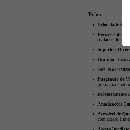
Prós:
Velocidade Ele
Recursos de Pro
os dados do usuár
Suporte a Diver
Gratuito:
Todas a
Facilita a locali
Integração de V
proporcionando u
Processamento 
Atualizações Co
Acessível de Qu
com acesso à inte
Acesso Imediato