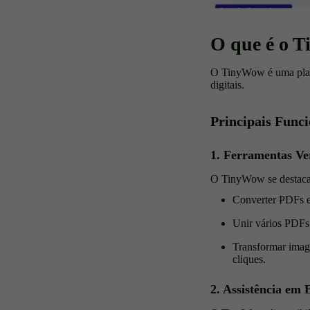
O que é o T
O TinyWow é uma plataf
digitais.
Principais Funci
1. Ferramentas Ve
O TinyWow se destaca a
Converter PDFs 
Unir vários PDFs
Transformar imag
cliques.
2. Assistência em 