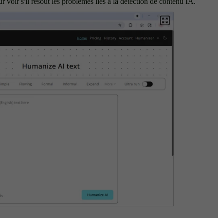
r voir s'il résout les problèmes liés à la détection de contenu IA.