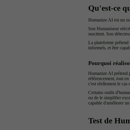
Qu'est-ce q
Humanize AI est un out
Son Humaniseur réécrit l
suscitent. Son détecteu
La plateforme prétend f
informels, et être capa
Pourquoi réaliso
Humanize AI prétend po
référencement, tout en 
c'est réellement le cas 
Certains outils d'human
ou de le simplifier exc
capable d'améliorer un t
Test de Hu