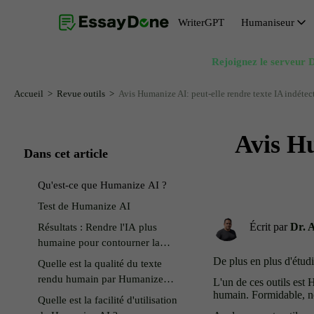
WriterGPT
Humaniseur
Rejoignez le serveur D
Humaniseur
Générateur de sujets
Humaniseur IA gratuit
Générateur de résumés
Accueil
Revue outils
Avis Humanize AI: peut-elle rendre texte IA indétec
Paraphraseur IA
Générateur d'introduction d'essai
Avis Hu
Suppression de l’IA du texte
Générateur de conclusion d'essai
Dans cet article
Reformulateur IA
Générateur de thèses
Qu'est-ce que Humanize AI ?
Réécrivain IA
Test de Humanize AI
Écrit par
Dr. 
Résultats : Rendre l'IA plus
humaine pour contourner la
détection par l'IA
De plus en plus d'étudia
Quelle est la qualité du texte
rendu humain par Humanize
L'un de ces outils est 
AI ?
humain. Formidable, non
Quelle est la facilité d'utilisation