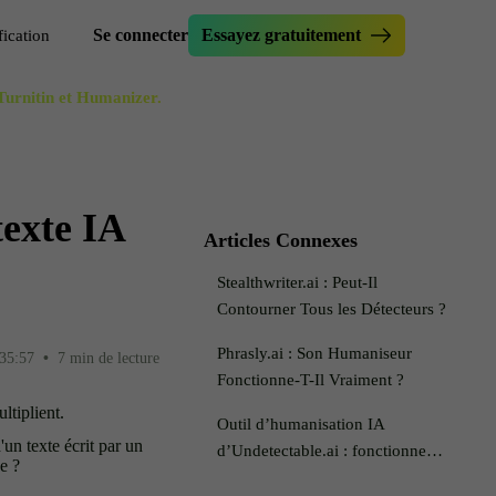
Se connecter
Essayez gratuitement
fication
 Turnitin et Humanizer.
niser une dissertation
érificateur d'essai
ir le test Originality.ai
méliorateur d'essai
ire le texte
réateur d'accroches d'essai
texte IA
rmulateur de phrases
util de paraphrase
Articles Connexes
teur furtif
implifier
Stealthwriter.ai : Peut-Il
IAiser mon texte
Contourner Tous les Détecteurs ?
Phrasly.ai : Son Humaniseur
35:57
•
7 min de lecture
Fonctionne-T-Il Vraiment ?
ultiplient.
Outil d’humanisation IA
un texte écrit par un
d’Undetectable.ai : fonctionne-t-
e ?
il ?