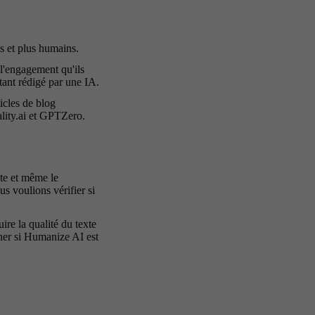
s et plus humains.
t l'engagement qu'ils
étant rédigé par une IA.
icles de blog
ality.ai et GPTZero.
xte et même le
s voulions vérifier si
ire la qualité du texte
iner si Humanize AI est