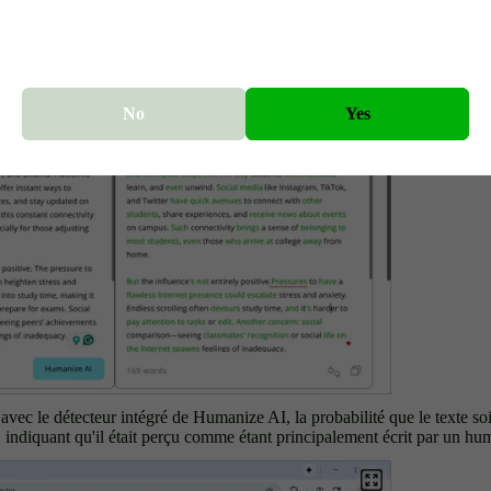
No
Yes
vec le détecteur intégré de Humanize AI, la probabilité que le texte so
 indiquant qu'il était perçu comme étant principalement écrit par un hu