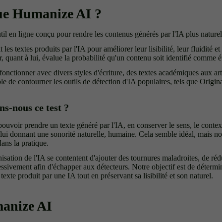
ue Humanize AI ?
il en ligne conçu pour rendre les contenus générés par l'IA plus naturel
es textes produits par l'IA pour améliorer leur lisibilité, leur fluidité e
r, quant à lui, évalue la probabilité qu'un contenu soit identifié comme 
onctionner avec divers styles d'écriture, des textes académiques aux art
ble de contourner les outils de détection d'IA populaires, tels que Origin
ns-nous ce test ?
uvoir prendre un texte généré par l'IA, en conserver le sens, le conte
lui donnant une sonorité naturelle, humaine. Cela semble idéal, mais nou
dans la pratique.
isation de l'IA se contentent d'ajouter des tournures maladroites, de rédu
essivement afin d'échapper aux détecteurs. Notre objectif est de déterm
exte produit par une IA tout en préservant sa lisibilité et son naturel.
manize AI