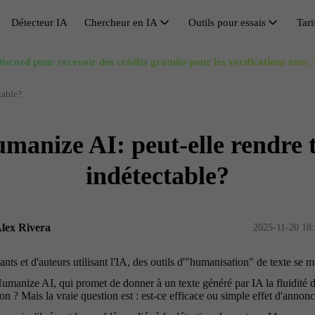
Détecteur IA
Chercheur en IA
Outils pour essais
Tari
Chercheur en IA
iscord pour recevoir des crédits gratuits pour les vérifications avec
Éviter la détection par l’IA
Recherche de synonymes
Huma
V
Citation IA
Contourner GPT
Générateur de plan d'essai
Réuss
A
table?
Solucionador de Matemáticas IA
Outil de contournement
Amplificateur de longueur d'essai
Réécr
C
manize AI: peut-elle rendre 
Réécrivain de dissertations
Réducteur d'essai
Refo
O
Supprimer l’IA du texte
Générateur de titres de recherche
Rédac
S
indétectable?
Humanisation IA gratuite
Dés-
Alex Rivera
2025-11-20 18:
nts et d'auteurs utilisant l'IA, des outils d'"humanisation" de texte se m
Humanize AI, qui promet de donner à un texte généré par IA la fluidité d'
 ? Mais la vraie question est : est-ce efficace ou simple effet d'annonc