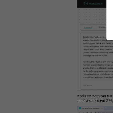
Après un nouveau test a
chuté à seulement 2 %,