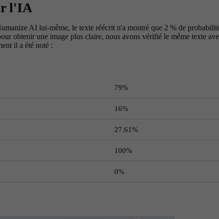
r l'IA
Humanize AI lui-même, le texte réécrit n'a montré que 2 % de probabilit
our obtenir une image plus claire, nous avons vérifié le même texte ave
nt il a été noté :
Détecteur d'IA
Probabilité d'
79%
16%
27.61%
100%
0%