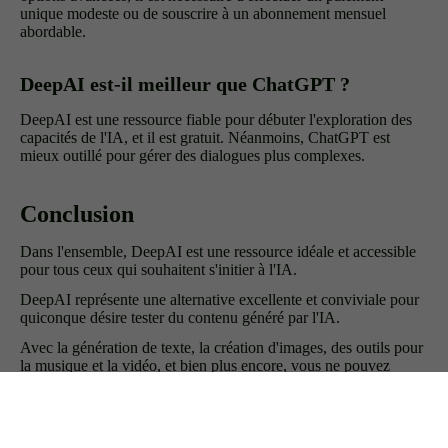
unique modeste ou de souscrire à un abonnement mensuel
abordable.
DeepAI est-il meilleur que ChatGPT ?
DeepAI est une ressource fiable pour débuter l'exploration des
capacités de l'IA, et il est gratuit. Néanmoins, ChatGPT est
mieux outillé pour gérer des dialogues plus complexes.
Conclusion
Dans l'ensemble, DeepAI est une ressource idéale et accessible
pour tous ceux qui souhaitent s'initier à l'IA.
DeepAI représente une alternative excellente et conviviale pour
quiconque désire tester du contenu généré par l'IA.
Avec la génération de texte, la création d'images, des outils pour
la musique et la vidéo, et bien plus encore, vous ne pouvez
vraiment pas vous tromper.
Les utilisateurs plus avancés pourraient préférer des programmes
plus onéreux, mais DeepAI est économique et facile à utiliser, ce