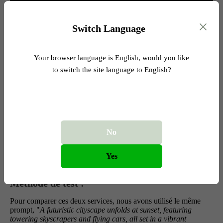
Switch Language
Your browser language is English, would you like
to switch the site language to English?
Générateur d’images par IA vs.
Midjourney
L’outil de création d’images de DeepAI permet de transformer
facilement du texte en œuvres d’art. Il offre une grande variété
de styles, tels que
Pop Art
,
Steampunk
,
Fantasy World
, ainsi
No
que plus de 100 autres options. Toutefois, la qualité des images
produites reste assez basique face aux solutions plus
Yes
sophistiquées.
Méthode de test :
Pour comparer ces deux services, nous avons utilisé le même
prompt, "
A futuristic cityscape unfolds at sunset, featuring
towering skyscrapers and flying cars, all set in a vibrant