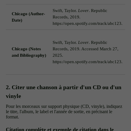
Swift, Taylor.
Lover
. Republic
Chicago (Author-
Records, 2019.
(
Date)
https://open.spotify.com/track/abc123.
C
Swift, Taylor.
Lover
. Republic
c
Chicago (Notes
Records, 2019. Accessed March 27,
"
and Bibliography)
2025.
p
https://open.spotify.com/track/abc123.
u
n
2. Citer une chanson à partir d'un CD ou d'un
vinyle
Pour les morceaux sur support physique (CD, vinyle), indiquez
le titre, l'album, le label et l'année de sortie, en précisant le
format.
Citation complète et exemple de citation dans le