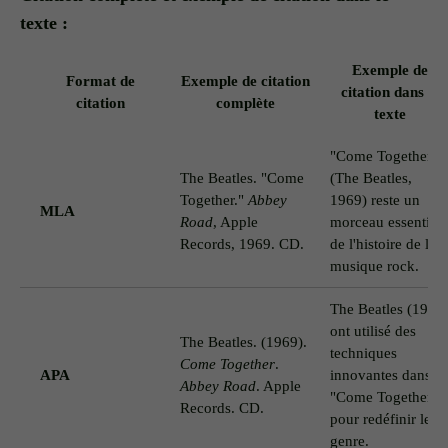
texte :
Exemple de
Format de
Exemple de citation
citation dans le
citation
complète
texte
"Come Together"
The Beatles. "Come
(The Beatles,
Together."
Abbey
1969) reste un
MLA
Road
, Apple
morceau essentiel
Records, 1969. CD.
de l'histoire de la
musique rock.
The Beatles (1969
ont utilisé des
The Beatles. (1969).
techniques
Come Together
.
APA
innovantes dans
Abbey Road
. Apple
"Come Together"
Records. CD.
pour redéfinir le
genre.