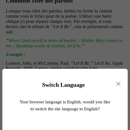
Comment citer des paroles
Lorsque vous citez des paroles, mettez en forme la citation
comme vous le feriez pour de la poésie. Utilisez une barre
oblique (/) pour séparer chaque vers. Par exemple, si vous
deviez citer le refrain de
“Let It Be”
, cela se présenterait comme
suit :
“
When I find myself in times of trouble, / Mother Mary comes to
me, / Speaking words of wisdom, let it be.
”
Exemple :
Lennon, John, et McCartney, Paul.
“Let It Be.”
Let It Be
. Apple
Records, 1970. Genius, genius.com/lyrics/let-it-be.
Ce format s'applique aux paroles
de moins de quatre vers.
Switch Language
Si vous
citez quatre vers ou plus,
mettez en forme les paroles
sous forme de citation en retrait. Indentez le texte et supprimez
les guillemets :
Your browser language is English, would you like
Dans le refrain de "Let It Be", les paroles évoquent un sentiment
to switch the site language to English?
de paix et de sagesse :
When I find myself in times of trouble,  

Mother Mary comes to me,  

Speaking words of wisdom, let it be.  
