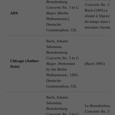
Brandenburg
Concerto No. 3
de
Concerto No. 3 in G
Bach (1995) a
APA
Major
[Berlin
résisté à l'épreuve
Philharmonic].
du temps dans la
Deutsche
musique classique.
Grammophon. CD.
Bach, Johann
Sebastian.
Brandenburg
Concerto No. 3 in G
Chicago (Author-
Major
. Performed
(Bach 1995)
Date)
by the Berlin
Philharmonic, 1995.
Deutsche
Grammophon, CD.
Bach, Johann
Sebastian.
Le
Brandenburg
Brandenburg
Concerto No. 3
de
Concerto No. 3 in G