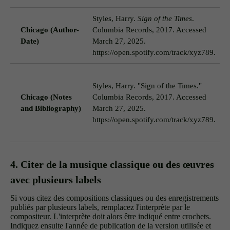
Styles, Harry.
Sign of the Times
.
Chicago (Author-
Columbia Records, 2017. Accessed
(
Date)
March 27, 2025.
https://open.spotify.com/track/xyz789.
D
Styles, Harry. "Sign of the Times."
T
Chicago (Notes
Columbia Records, 2017. Accessed
2
and Bibliography)
March 27, 2025.
a
https://open.spotify.com/track/xyz789.
d
d
4. Citer de la musique classique ou des œuvres
avec plusieurs labels
Si vous citez des compositions classiques ou des enregistrements
publiés par plusieurs labels, remplacez l'interprète par le
compositeur. L'interprète doit alors être indiqué entre crochets.
Indiquez ensuite l'année de publication de la version utilisée et