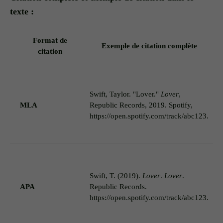
texte :
Format de
Exemple de citation complète
citation
C
c
Swift, Taylor. "Lover."
Lover
,
"
MLA
Republic Records, 2019. Spotify,
p
https://open.spotify.com/track/abc123.
u
n
S
c
Swift, T. (2019).
Lover
.
Lover
.
m
APA
Republic Records.
d
https://open.spotify.com/track/abc123.
r
p
a