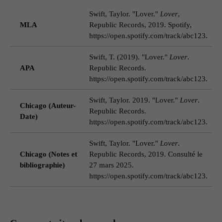
Swift, Taylor. "Lover."
Lover
,
MLA
Republic Records, 2019. Spotify,
(
https://open.spotify.com/track/abc123.
Swift, T. (2019). "Lover."
Lover
.
APA
Republic Records.
(
https://open.spotify.com/track/abc123.
Swift, Taylor. 2019. "Lover."
Lover
.
Chicago (Auteur-
Republic Records.
(
Date)
https://open.spotify.com/track/abc123.
Swift, Taylor. "Lover."
Lover
.
“
Chicago (Notes et
Republic Records, 2019. Consulté le
S
bibliographie)
27 mars 2025.
t
https://open.spotify.com/track/abc123.
n