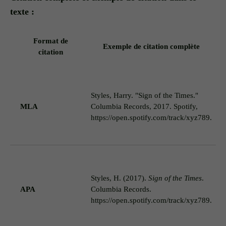
texte :
Format de
Exemple de citation complète
citation
D
T
Styles, Harry. "Sign of the Times."
2
MLA
Columbia Records, 2017. Spotify,
a
https://open.spotify.com/track/xyz789.
d
d
S
i
Styles, H. (2017).
Sign of the Times
.
n
APA
Columbia Records.
p
https://open.spotify.com/track/xyz789.
e
d
T