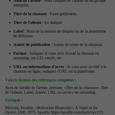
Nom de l'artiste
: Nom complet de l'artiste ou du groupe
interprète.
Titre de la chanson
: Entre guillemets.
Titre de l'album
: En italique.
Label
: Nom de la maison de disques ou de la plateforme
de diffusion.
Année de publication
: Année de sortie de la chanson.
Format
: Indiquez si vous avez écouté la chanson en
streaming, sur CD, vinyle, etc.
URL ou informations d'accès
: Si vous avez accédé à la
chanson en ligne, indiquez l'URL ou la plateforme.
Voici le format des références complètes :
Nom de famille de l'artiste, prénom. «
Titre de la chanson
».
Titre
de l'album
, Label, Année. URL ou service de streaming.
Exemple :
Mercury, Freddie. «
Bohemian Rhapsody
».
A Night at the
Opera
, EMI, 1975. Spotify, https://spotify.com/track/xyz123.