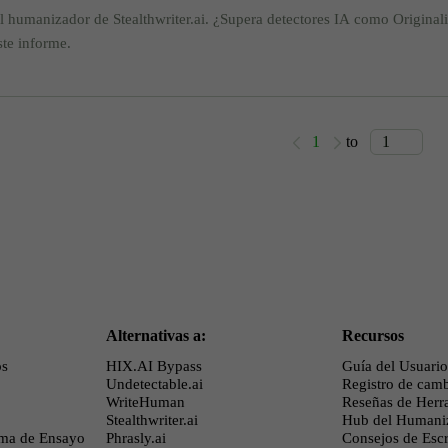
l humanizador de Stealthwriter.ai. ¿Supera detectores IA como Originali
ste informe.
1
to
Alternativas a:
Recursos
os
HIX.AI Bypass
Guía del Usuario
Undetectable.ai
Registro de cam
WriteHuman
Reseñas de Herr
Stealthwriter.ai
Hub del Humani
ma de Ensayo
Phrasly.ai
Consejos de Esc