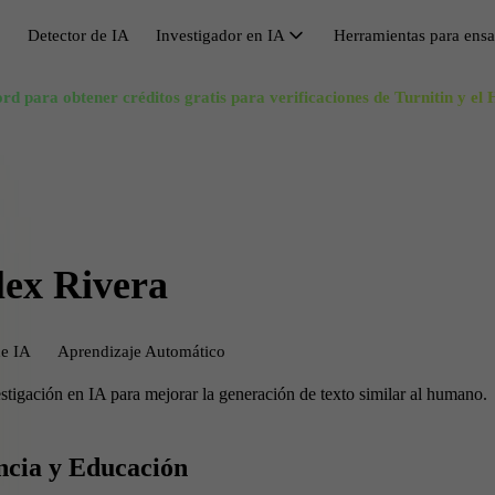
Detector de IA
Investigador en IA
Herramientas para ens
Investigador en IA
rd para obtener créditos gratis para verificaciones de Turnitin y e
Evitar la detección de IA
Búsqueda de Sinónimos
Hum
V
Citas IA
Eludir GPT
Generador de Esquema de Ensayo
Pas
M
Solucionador de Matemáticas IA
Eludidor
Impulsor de Longitud de Ensayo
Ree
C
Reescritor de ensayos
Acortador de Ensayos
Ree
H
Eliminar la IA
Generador de Títulos de Investigación
Escr
S
lex Rivera
Humanizar IA gratis
Qui
de IA
Aprendizaje Automático
estigación en IA para mejorar la generación de texto similar al humano.
ncia y Educación