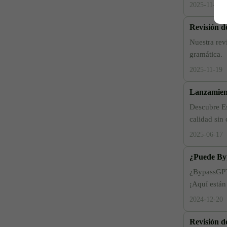
2025-11-21
Revisión d
Nuestra rev
gramática.
2025-11-19
Lanzamien
Descubre Es
calidad sin 
2025-06-17
¿Puede Byp
¿BypassGPT 
¡Aquí están
2024-12-20
Revisión d