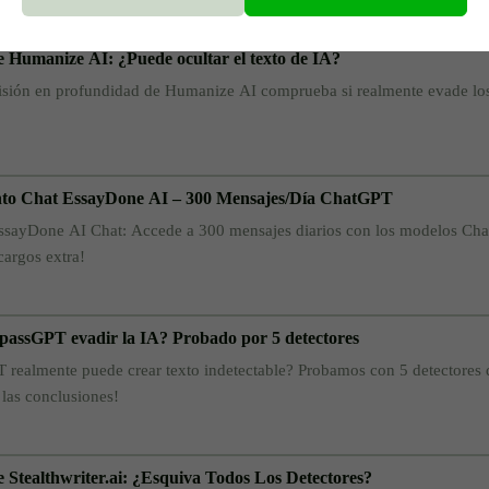
e Humanize AI: ¿Puede ocultar el texto de IA?
isión en profundidad de Humanize AI comprueba si realmente evade los 
to Chat EssayDone AI – 300 Mensajes/Día ChatGPT
sayDone AI Chat: Accede a 300 mensajes diarios con los modelos Chat
cargos extra!
assGPT evadir la IA? Probado por 5 detectores
realmente puede crear texto indetectable? Probamos con 5 detectores d
 las conclusiones!
e Stealthwriter.ai: ¿Esquiva Todos Los Detectores?