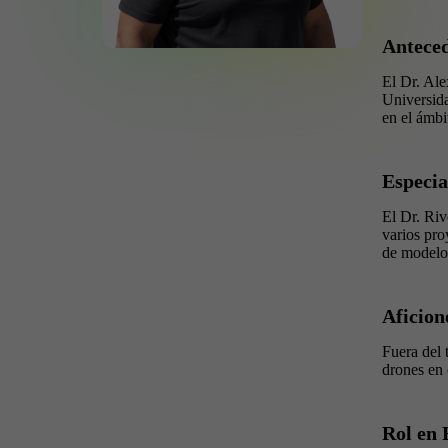
Antece
El Dr. Ale
Universida
en el ámbi
Especia
El Dr. Riv
varios pro
de modelos
Aficion
Fuera del 
drones en 
Rol en 