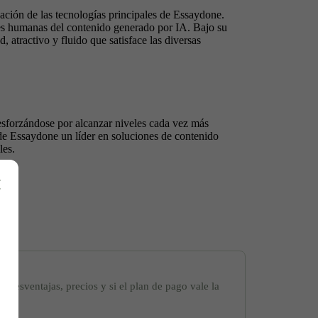
zación de las tecnologías principales de Essaydone.
des humanas del contenido generado por IA. Bajo su
, atractivo y fluido que satisface las diversas
 esforzándose por alcanzar niveles cada vez más
r de Essaydone un líder en soluciones de contenido
les.
 desventajas, precios y si el plan de pago vale la