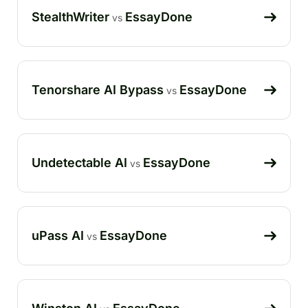
StealthWriter
EssayDone
vs
Tenorshare AI Bypass
EssayDone
vs
Undetectable AI
EssayDone
vs
uPass AI
EssayDone
vs