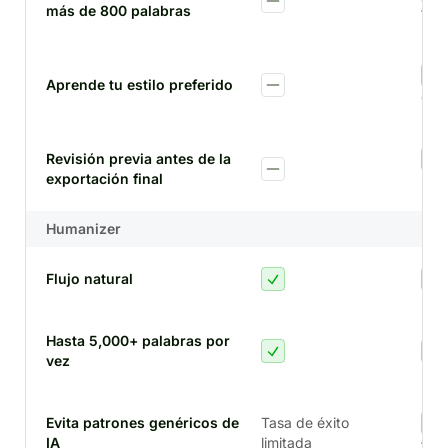
más de 800 palabras
text
Aprende tu estilo preferido
esti
Revisión previa antes de la
exportación final
int
Humanizer
Flujo natural
Hasta 5,000+ palabras por
vez
Evita patrones genéricos de
Tasa de éxito
IA
limitada
tipo