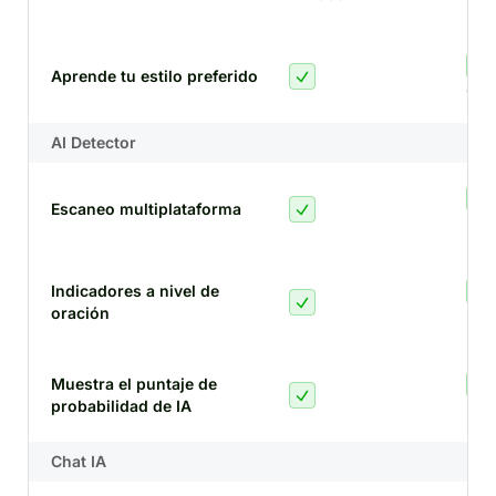
Aprende tu estilo preferido
esti
AI Detector
Escaneo multiplataforma
mul
Indicadores a nivel de
oración
por 
Muestra el puntaje de
probabilidad de IA
pun
Chat IA