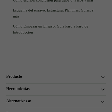
Cómo escribir conclusión para trabajo: Pasos y más
Esquema del ensayo: Estructura, Plantillas, Guías, y
más
Cómo Empezar un Ensayo: Guía Paso a Paso de
Introducción
Producto
WriterGPT
Herramientas
Humanizador
Chat IA
Acortador de Ensayos
Alternativas a:
Traducción IA
Simplificar
HIX.AI Bypass
Omitir GPTZero