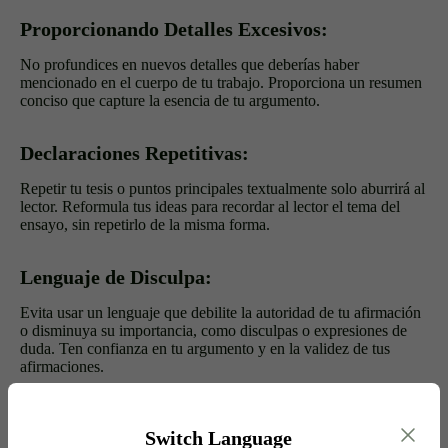
Proporcionando Detalles Excesivos:
No profundices en nuevos detalles que deberías haber
mencionado en el cuerpo de tu trabajo. Proporciona un resumen
conciso que capture la esencia de tu argumento.
Declaraciones Repetitivas:
Repetir tu tesis o puntos principales textualmente solo aburrirá al
lector. Reformula tus ideas para recordar al lector el tema del
ensayo, sin repetirlo de la misma forma.
Lenguaje de Disculpa:
Evita usar un lenguaje que debilite la autoridad de tu afirmación
o disminuya su importancia, como disculpas o expresiones de
duda. Ten confianza en tu argumento y en la validez de tus
afirmaciones.
Ejemplos de Conclusiones de Ensayos
Switch Language