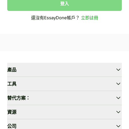
登入
還沒有EssayDone帳戶？
立即註冊
產品
WriterGPT
工具
人性化工具
AI聊天
論文縮短器
替代方案：
AI翻譯
簡化工具
HIX.AI Bypass
資源
繞過GPTZero
Undetectable.ai
論文大綱生成器
WriteHuman
用戶指南
公司
論文陳述生成器
Stealthwriter.ai