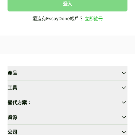
登入
還沒有EssayDone帳戶？
立即註冊
產品
WriterGPT
工具
人性化工具
AI聊天
論文縮短器
替代方案：
AI翻譯
簡化工具
HIX.AI Bypass
資源
繞過GPTZero
Undetectable.ai
論文大綱生成器
WriteHuman
用戶指南
公司
論文陳述生成器
Stealthwriter.ai