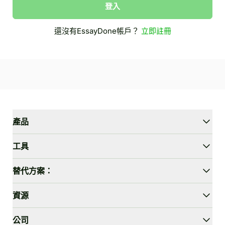
登入
還沒有EssayDone帳戶？
立即註冊
產品
WriterGPT
工具
人性化工具
AI聊天
論文縮短器
替代方案：
AI翻譯
簡化工具
HIX.AI Bypass
資源
繞過GPTZero
Undetectable.ai
論文大綱生成器
WriteHuman
用戶指南
公司
論文陳述生成器
Stealthwriter.ai