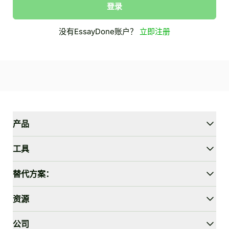
登录
没有EssayDone账户？
立即注册
产品
WriterGPT
工具
Humanizer
AI聊天
文章简化器
替代方案：
AI翻译
简化助手
HIX.AI Bypass
资源
绕过GPTZero
Undetectable.ai
文章大纲生成器
WriteHuman
用户指南
公司
论文陈述生成器
Stealthwriter.ai