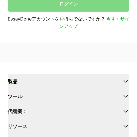
ログイン
EssayDoneアカウントをお持ちでないですか？
今すぐサイ
ンアップ
製品
WriterGPT
ツール
ヒューマナイザー
AIチャット
エッセイ短縮ツール
代替案：
AI翻訳
かんたん化
HIX.AI Bypass
リソース
GPTZeroを回避
Undetectable.ai
エッセイ アウトライン ジェネレーター
WriteHuman