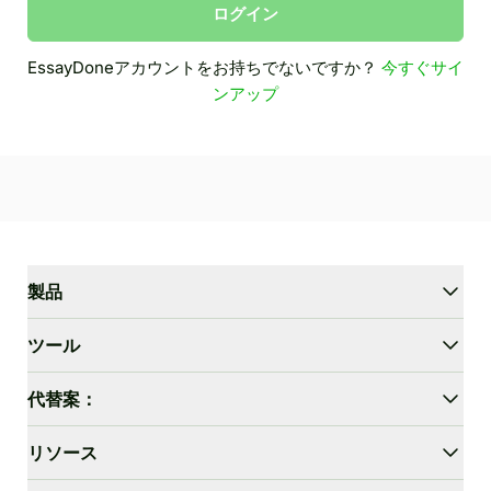
ログイン
EssayDoneアカウントをお持ちでないですか？
今すぐサイ
ンアップ
製品
WriterGPT
ツール
ヒューマナイザー
AIチャット
エッセイ短縮ツール
代替案：
AI翻訳
かんたん化
HIX.AI Bypass
リソース
GPTZeroを回避
Undetectable.ai
エッセイ アウトライン ジェネレーター
WriteHuman