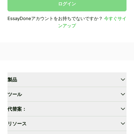
ログイン
EssayDoneアカウントをお持ちでないですか？
今すぐサイ
ンアップ
製品
WriterGPT
ツール
ヒューマナイザー
AIチャット
エッセイ短縮ツール
代替案：
AI翻訳
かんたん化
HIX.AI Bypass
リソース
GPTZeroを回避
Undetectable.ai
エッセイ アウトライン ジェネレーター
WriteHuman