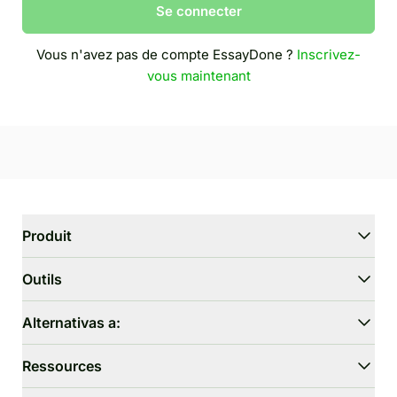
Se connecter
Vous n'avez pas de compte EssayDone ?
Inscrivez-
vous maintenant
Produit
WriterGPT
Outils
Humaniseur
Chat IA
Réducteur d'essai
Alternativas a:
Traduction IA
Simplifier
HIX.AI Bypass
Ressources
Omitir GPTZero
Undetectable.ai
Générateur de plan d'essai
WriteHuman