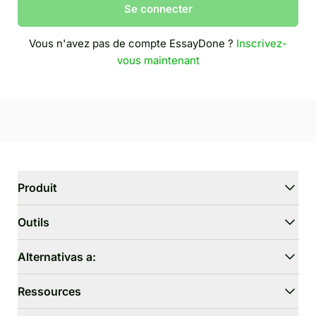
Se connecter
Vous n'avez pas de compte EssayDone ?
Inscrivez-
vous maintenant
Produit
WriterGPT
Outils
Humaniseur
Chat IA
Réducteur d'essai
Alternativas a:
Traduction IA
Simplifier
HIX.AI Bypass
Ressources
Omitir GPTZero
Undetectable.ai
Générateur de plan d'essai
WriteHuman