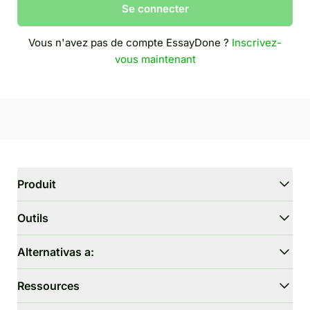
Se connecter
Vous n'avez pas de compte EssayDone ?
Inscrivez-
vous maintenant
Produit
WriterGPT
Outils
Humaniseur
Chat IA
Réducteur d'essai
Alternativas a:
Traduction IA
Simplifier
HIX.AI Bypass
Ressources
Omitir GPTZero
Undetectable.ai
Générateur de plan d'essai
WriteHuman