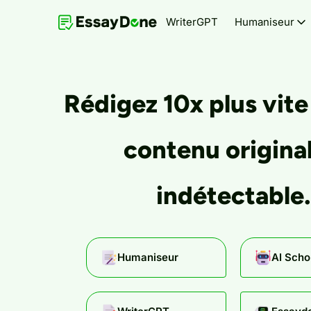
WriterGPT
Humaniseur
Rédigez 10x plus vite
contenu original
indétectable.
Humaniseur
AI Scho