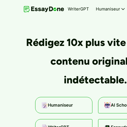
WriterGPT
Humaniseur
Rédigez 10x plus vite
contenu original
indétectable.
Humaniseur
AI Scho