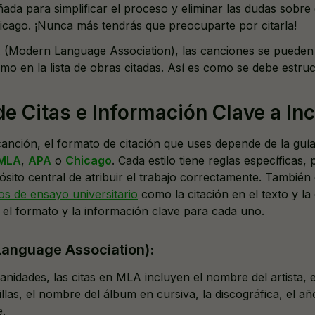
eñada para simplificar el proceso y eliminar las dudas sobr
cago. ¡Nunca más tendrás que preocuparte por citarla!
(Modern Language Association), las canciones se pueden c
omo en la lista de obras citadas. Así es como se debe estru
e Citas e Información Clave a Inc
anción, el formato de citación que uses depende de la guía
MLA
,
APA
o
Chicago
. Cada estilo tiene reglas específicas,
ito central de atribuir el trabajo correctamente. También e
os de ensayo universitario
como la citación en el texto y la
el formato y la información clave para cada uno.
anguage Association):
dades, las citas en MLA incluyen el nombre del artista, el 
llas, el nombre del álbum en cursiva, la discográfica, el a
e.