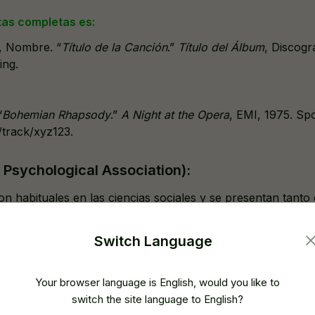
tas completas es:
a, Nombre. “
Título de la Canción
.”
Título del Álbum
, Discogr
ing.
“
Bohemian Rhapsody
.”
A Night at the Opera
, EMI, 1975. Spo
/track/xyz123.
Psychological Association):
on habituales en las ciencias sociales y se presentan tanto
en formato completo.
Switch Language
xto para Canciones (APA)
ato autor-fecha en las citas dentro del texto, lo que signifi
Your browser language is English, would you like to
 del autor y el año de publicación. Si el nombre del autor n
switch the site language to English?
os deben aparecer entre paréntesis.