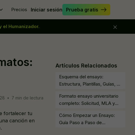
Precios
Iniciar sesión
Prueba gratis
 y el Humanizador.
anizar ensayo
erificador de Ensayos
r Originality.ai
ejorador de Ensayo
scribir texto
reador de Enganches de Ensayo
rmatos:
scritor de oraciones
erramienta de Parafraseo
Artículos Relacionados
itor sigiloso
implificar
Esquema del ensayo:
ar la IA de mi texto
Estructura, Plantillas, Guías, y
más
Formato ensayo universitario
:28
•
7 min de lectura
completo: Solicitud, MLA y
más
 fortalecer tu
Cómo Empezar un Ensayo:
 una canción en
Guía Paso a Paso de
.
Introducción