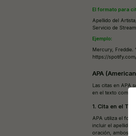
El formato para ci
Apellido del Artist
Servicio de Stream
Ejemplo:
Mercury, Freddie. 
https://spotify.com
APA (American 
Las citas en APA s
en el texto como 
1. Cita en el Te
APA utiliza el form
incluir el apellido
oración, ambos dat