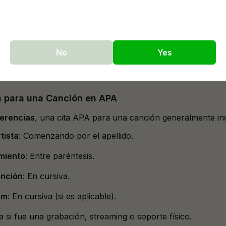
el artista
no se menciona
en la oración
: "La canción
Lover
ostalgia y anhelo" (Swift, 2019).
No
Yes
a
en la oración
el nombre del artista: "La canción de Swift
de nostalgia y anhelo."
a para una Canción en APA
erencias
, una cita APA para una canción generalmente in
tista
: Comenzando por el apellido.
miento
: Entre paréntesis.
anción
: En cursiva.
um
: En cursiva (si es aplicable).
ca si fue una grabación, streaming o soporte físico.