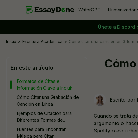
WriterGPT
Humanizador
Únete a Discord p
Humanizador
Generador de Temas
Humanizador de IA gratis
Generador de Resúmenes
Inicio
Escritura Académica
Cómo citar una canción en 3 forma
Parafraseador de IA
Generador de Introducción de Ensa
Cómo c
Eliminador de IA del texto
Generador de Conclusiones de Ens
En este artículo
Reformulador de IA
Generador de Declaraciones de Tes
Formatos de Citas e
Reescritor de IA
Información Clave a Incluir
Cómo Citar una Grabación de
Escrito por
Canción en Línea
Ejemplos de Citación para
Cuando se trata de
Diferentes Formas de
argumento o hacer
Acceso a la Música
Fuentes para Encontrar
Spotify o escuchan
Música para Citar