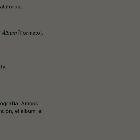
lataforma.
l Álbum
[Formato].
fy.
iografía
. Ambos
nción, el álbum, el