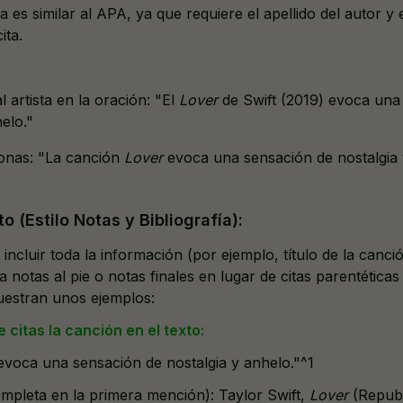
ha es similar al APA, ya que requiere el apellido del autor y 
ita.
 artista en la oración: "El
Lover
de Swift (2019) evoca una
elo."
ionas: "La canción
Lover
evoca una sensación de nostalgia 
to (Estilo Notas y Bibliografía):
 incluir toda la información (por ejemplo, título de la canció
za notas al pie o notas finales en lugar de citas parentéticas
uestran unos ejemplos:
 citas la canción en el texto:
evoca una sensación de nostalgia y anhelo."^1
completa en la primera mención): Taylor Swift,
Lover
(Republ