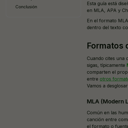
Esta guía está dis
Conclusión
en MLA, APA y Chi
En el formato MLA 
dentro del texto c
Formatos d
Cuando cites una c
sigas, típicamente
comparten el propós
entre
otros format
Vamos a desglosar 
MLA (Modern L
Común en las humani
canción entre comi
el formato o fuent