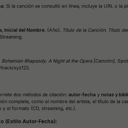
ma
: Si la canción se consultó en línea, incluye la URL o la p
a, Inicial del Nombre.
(Año).
Título de la Canción
.
Título de
Streaming.
.
Bohemian Rhapsody
.
A Night at the Opera
[Canción]. Spoti
/track/xyz123.
permite dos métodos de citación:
autor-fecha
y
notas y bibl
ón completa, como el nombre del artista, el título de la ca
 y el formato (CD, streaming, etc.).
xto (Estilo Autor-Fecha):