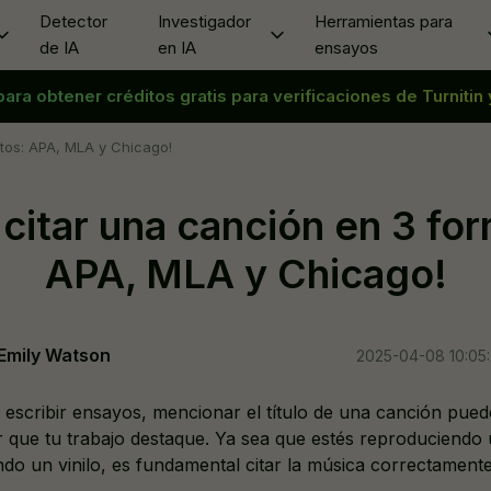
Detector
Investigador
Herramientas para
de IA
en IA
ensayos
Investigador en IA
ara obtener créditos gratis para verificaciones de Turnitin
Evitar la detección de IA
Búsqueda de Sinónimos
Hum
V
Citas IA
Eludir GPT
Generador de Esquema de Ensayo
Pasa
M
tos: APA, MLA y Chicago!
Solucionador de Matemáticas IA
yo
Eludidor
Impulsor de Longitud de Ensayo
Ree
C
itar una canción en 3 fo
ayo
Reescritor de ensayos
Acortador de Ensayos
Ree
H
is
Eliminar la IA
Generador de Títulos de Investigación
Escr
S
APA, MLA y Chicago!
Humanizar IA gratis
Quit
Emily Watson
2025-04-08 10:05
 escribir ensayos, mencionar el título de una canción puede
 que tu trabajo destaque. Ya sea que estés reproduciendo
do un vinilo, es fundamental citar la música correctamente