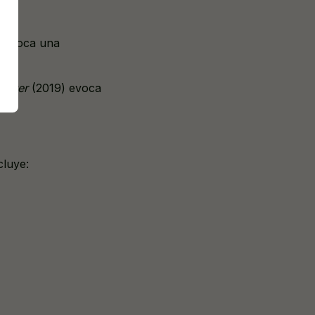
evoca una
Lover
(2019) evoca
cluye: