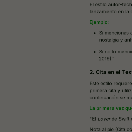
El estilo autor-fec
lanzamiento en la c
Ejemplo:
Si mencionas al
nostalgia y anh
Si no lo menc
2019)."
2. Cita en el Tex
Este estilo requiere
primera cita y utili
continuación se m
La primera vez que
"El
Lover
de Swift 
Nota al pie (Cita 