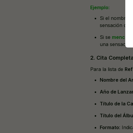
Ejemplo:
Si el nombre d
sensación de n
Si se
mencion
una sensación 
2. Cita Complet
Para la lista de
Ref
Nombre del Ar
Año de Lanza
Título de la C
Título del Álb
Formato
: Indi