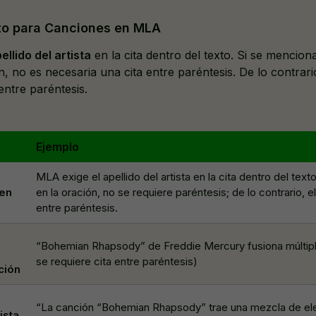
exto para Canciones en MLA
ellido del artista
en la cita dentro del texto. Si se mencion
ón, no es necesaria una cita entre paréntesis. De lo contrario
 entre paréntesis.
Ejemplo
MLA exige el apellido del artista en la cita dentro del tex
 en
en la oración, no se requiere paréntesis; de lo contrario, el
entre paréntesis.
“Bohemian Rhapsody” de Freddie Mercury fusiona múltip
se requiere cita entre paréntesis)
ción
“La canción “Bohemian Rhapsody” trae una mezcla de e
ista