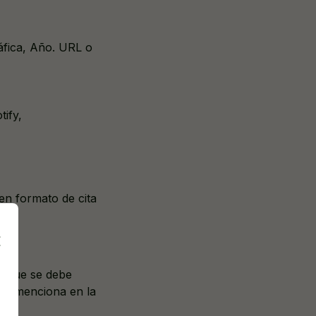
áfica, Año. URL o
tify,
 en formato de cita
ca que se debe
o se menciona en la