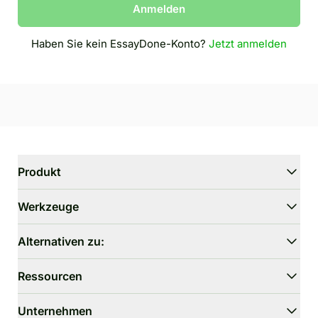
Anmelden
Haben Sie kein EssayDone-Konto?
Jetzt anmelden
Produkt
WriterGPT
Werkzeuge
Humanizer
KI-Chat
Essay-Verkürzer
Alternativen zu:
KI-Übersetzung
Vereinfachen
HIX.AI Bypass
Ressourcen
GPTZero umgehen
Undetectable.ai
Essay-Gliederungs-Generator
WriteHuman
Benutzerhandbuch
Unternehmen
Thesis-Statement-Generator
Stealthwriter.ai