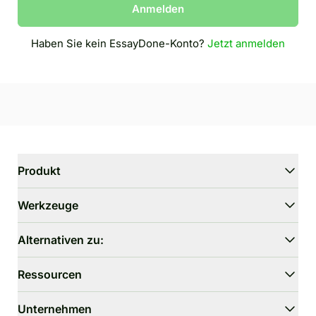
Anmelden
Haben Sie kein EssayDone-Konto?
Jetzt anmelden
Produkt
WriterGPT
Werkzeuge
Humanizer
KI-Chat
Essay-Verkürzer
Alternativen zu:
KI-Übersetzung
Vereinfachen
HIX.AI Bypass
Ressourcen
GPTZero umgehen
Undetectable.ai
Essay-Gliederungs-Generator
WriteHuman
Benutzerhandbuch
Unternehmen
Thesis-Statement-Generator
Stealthwriter.ai