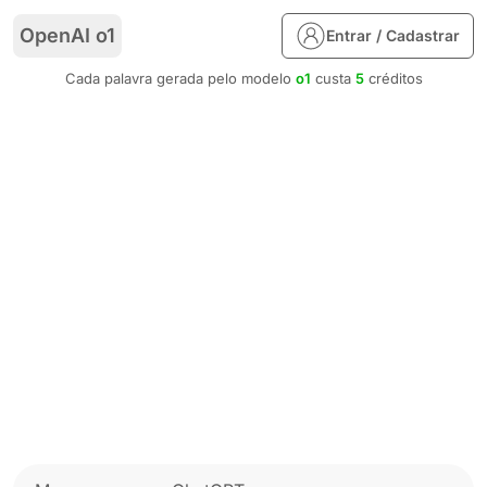
OpenAI o1
Entrar / Cadastrar
Cada palavra gerada pelo modelo
o1
custa
5
créditos